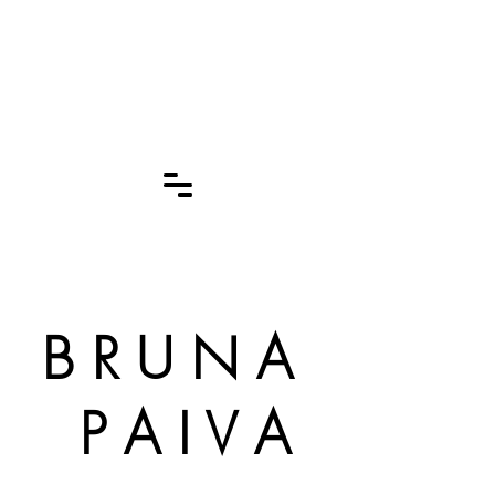
B R U N A
P A I V A