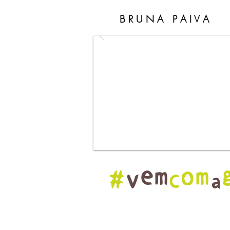
B R U N A P A I V A
#
vem
com
a