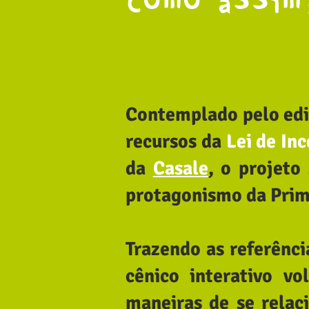
como assim
Contemplado pelo ed
recursos da
Lei de Inc
da
Casale
, o projeto
protagonismo da Prim
Trazendo as referênc
cênico interativo v
maneiras de se rela