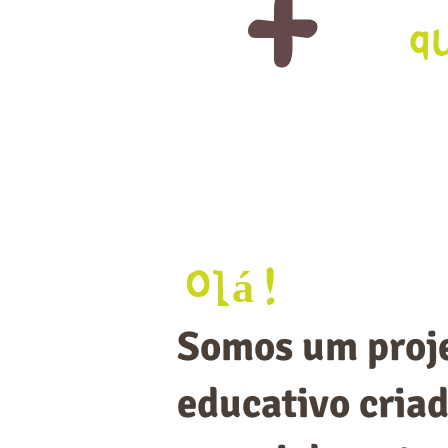
+
q
olá!
Somos um proje
educativo
cria