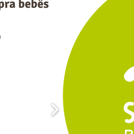
pra bebês
!