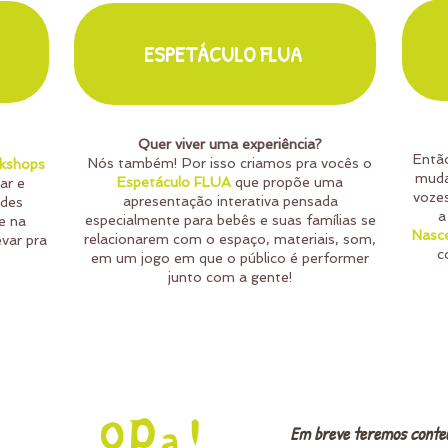
ESPETÁCULO FLUA
Quer viver uma experiência?
Entã
Nós também! Por isso criamos pra vocês o
rkshops
muda
Espetáculo FLUA
que propõe uma
ar e
vozes
apresentação interativa pensada
ades
a
especialmente para bebês e suas famílias se
e na
Nasc
relacionarem com o espaço, materiais, som,
var pra
c
em um jogo em que o público é performer
junto com a gente!
opa!
Em breve teremos conteú