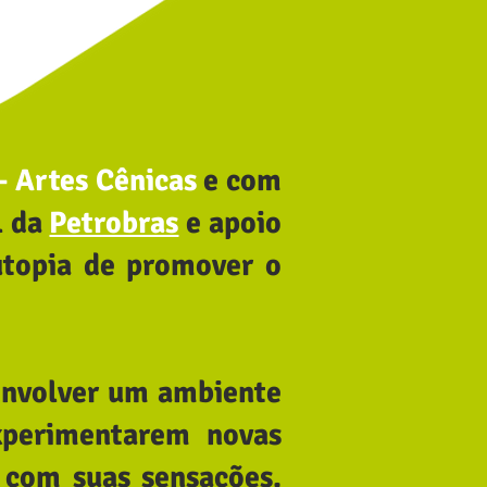
 - Artes Cênicas
e com
l da
Petrobras
e apoio
utopia de promover o
senvolver um ambiente
experimentarem novas
 com suas sensações.