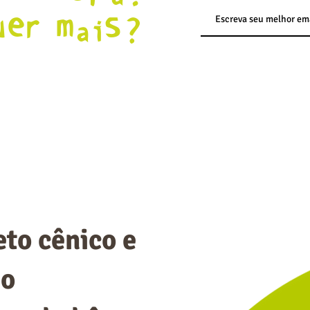
uer mais?
to cênico e
do