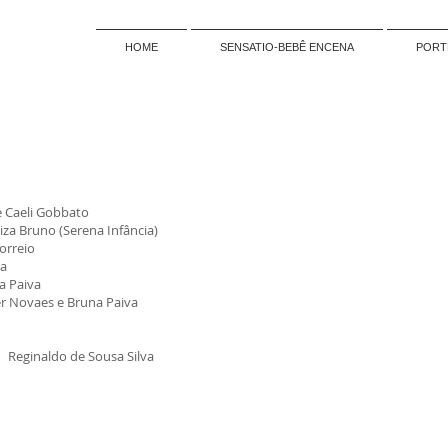
HOME
SENSATIO-BEBÊ ENCENA
PORT
e Caeli Gobbato
iza Bruno (Serena Infância)
orreio
na
a Paiva
r Novaes e Bruna Paiva
 Reginaldo de Sousa Silva