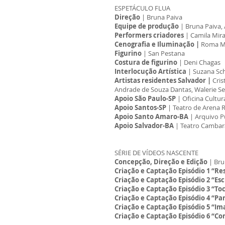
ESPETÁCULO FLUA
Direção
| Bruna Paiva
Equipe de produção
| Bruna Paiva, 
Performers criadores
| Camila Mira
Cenografia e Iluminação |
Roma M
Figurino
| San Pestana
Costura de figurino
| Deni Chagas
Interlocução Artística
| Suzana Sch
Artistas residentes Salvador |
Cris
Andrade de Souza Dantas, Walerie 
Apoio São Paulo-SP
| Oficina Cultur
Apoio Santos-SP
| Teatro de Arena 
Apoio Santo Amaro-BA
| Arquivo P
Apoio Salvador-BA
| Teatro Cambar
SÉRIE DE VÍDEOS NASCENTE
Concepção, Direção e Edição
| Bru
Criação e Captação Episódio 1 “Re
Criação e Captação Episódio 2 “Esc
Criação e Captação Episódio 3 “To
Criação e Captação Episódio 4 “Pa
Criação e Captação Episódio 5 “I
Criação e Captação Episódio 6 “C