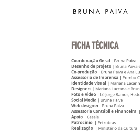
B R U N A P A I V A
FICHA TÉCNICA
Coordenação Geral
| Bruna Paiva
Desenho de projeto
| Bruna Paiva 
Co-produção
| Bruna Paiva e Ana Lu
Assessoria de Imprensa
| Pombo C
Identidade visual
| Mariana Lacan
Designers
| Mariana Laccana e Brun
Foto e Vìdeo
| Lê Jorge Ramos, Hede
Social Media
| Bruna Paiva
Web designer
| Bruna Paiva
Assessoria Contábil e Financeira
|
Apoio
| Casale
Patrocínio
| Petrobras
Realização
| Ministério da Cultura