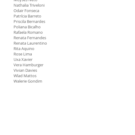
Nathalia Triveloni
Odair Fonseca
Patrícia Barreto
Priscila Bernardes
Poliana Bicalho
Rafaela Romano
Renata Fernandes
Renata Laurentino
Rita Aquino
Rose Lima
Uxa Xavier
Vera Hamburger
Vivian Davies
Wlad Mattos
Walerie Gondim