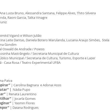
Ana Luiza Bruno, Alessandra Santana, Felippe Alves, Thito Silveira
nda, Raoni Garcia, Talita Vinagre
uniz
imitd Viganó e Wilson Julião
tina Leite Dantas, Daniela Botero Marulanda, Luciana Araujo Simões, Stela
Sena Gondim
al Oswald de Andrade / Poiesis
Rosinha Mastrângelo / Secretaria Municipal de Cultura
úblico Municipal / Secretaria de Cultura, Turismo, Esporte e Lazer
á - Casa Rosa / Teatro Experimental UFBA
na Paiva
spirar”
| Carolina Bagnara e Adonai
Assis
utar” |
Nádia Pupo
car”
| Renata Laurentino
rtilhar”
| Jocarla Gomes
maginar”
| Yasmin Flores
ompor”
| Daiana Rodrigues