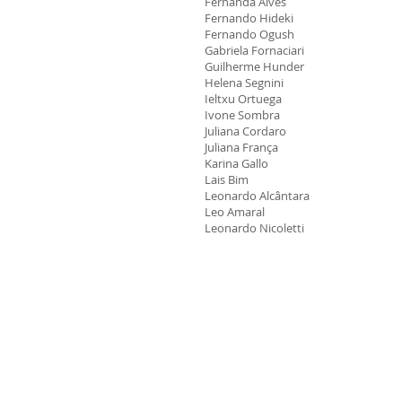
Fernanda Alves
Fernando Hideki
Fernando Ogush
Gabriela Fornaciari
Guilherme Hunder
Helena Seg
nini
Ieltxu Ortuega
Ivone Sombra
Juliana Cordaro
Juliana França
Karina Gallo
Lais Bim
Leonardo Alcântara
Leo Amaral
Leonar
do Nicoletti